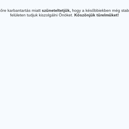
őre karbantartás miatt
szüneteltetjük,
hogy a későbbiekben még stab
felületen tudjuk kiszolgálni Önöket.
Köszönjük türelmüket!