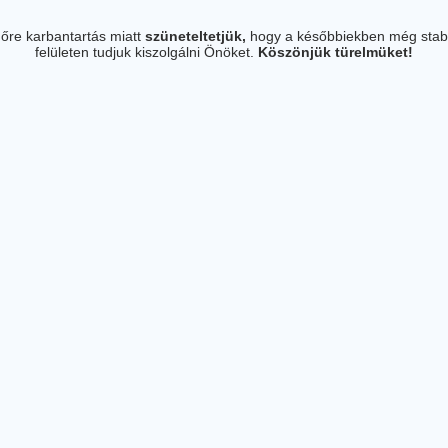
őre karbantartás miatt
szüneteltetjük,
hogy a későbbiekben még stab
felületen tudjuk kiszolgálni Önöket.
Köszönjük türelmüket!