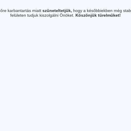
őre karbantartás miatt
szüneteltetjük,
hogy a későbbiekben még stab
felületen tudjuk kiszolgálni Önöket.
Köszönjük türelmüket!