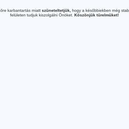
őre karbantartás miatt
szüneteltetjük,
hogy a későbbiekben még stab
felületen tudjuk kiszolgálni Önöket.
Köszönjük türelmüket!