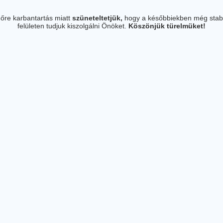
őre karbantartás miatt
szüneteltetjük,
hogy a későbbiekben még stab
felületen tudjuk kiszolgálni Önöket.
Köszönjük türelmüket!