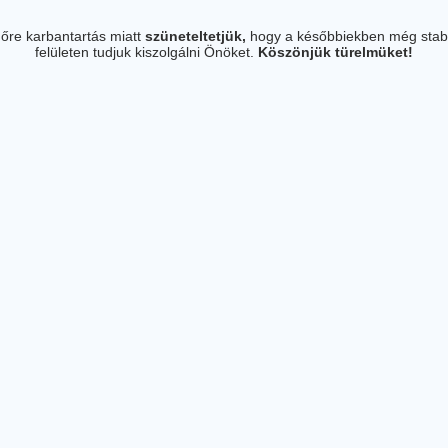
őre karbantartás miatt
szüneteltetjük,
hogy a későbbiekben még stab
felületen tudjuk kiszolgálni Önöket.
Köszönjük türelmüket!