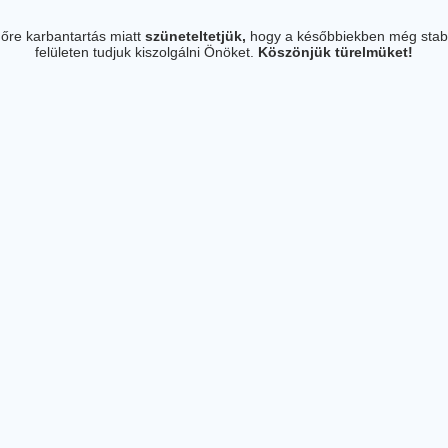
őre karbantartás miatt
szüneteltetjük,
hogy a későbbiekben még stab
felületen tudjuk kiszolgálni Önöket.
Köszönjük türelmüket!