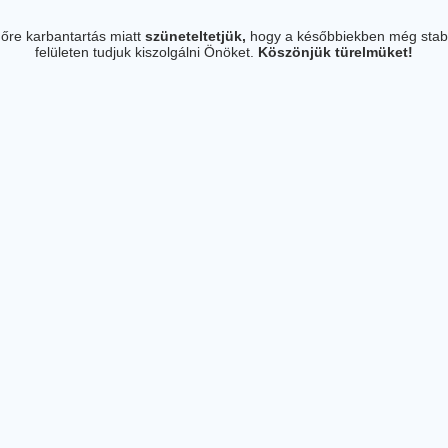
őre karbantartás miatt
szüneteltetjük,
hogy a későbbiekben még stab
felületen tudjuk kiszolgálni Önöket.
Köszönjük türelmüket!