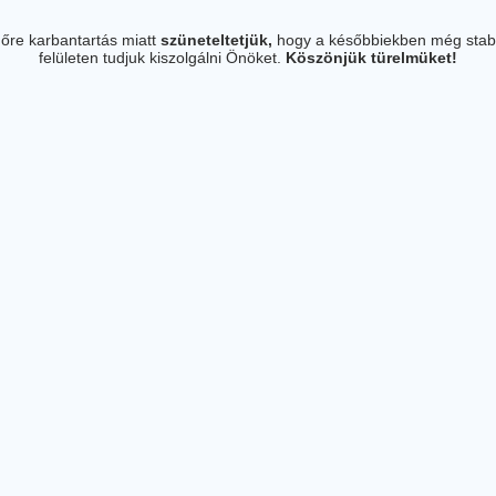
őre karbantartás miatt
szüneteltetjük,
hogy a későbbiekben még stab
felületen tudjuk kiszolgálni Önöket.
Köszönjük türelmüket!