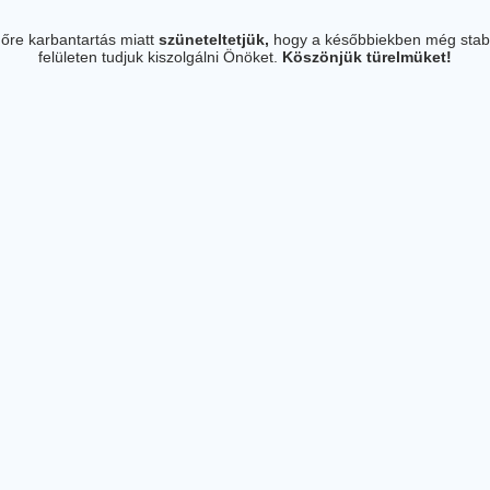
őre karbantartás miatt
szüneteltetjük,
hogy a későbbiekben még stab
felületen tudjuk kiszolgálni Önöket.
Köszönjük türelmüket!