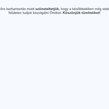
őre karbantartás miatt
szüneteltetjük,
hogy a későbbiekben még stab
felületen tudjuk kiszolgálni Önöket.
Köszönjük türelmüket!