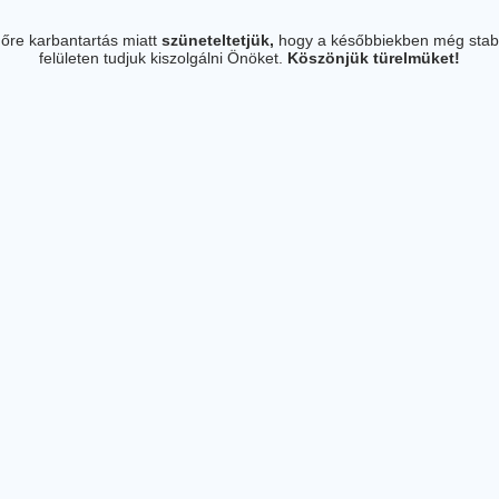
őre karbantartás miatt
szüneteltetjük,
hogy a későbbiekben még stab
felületen tudjuk kiszolgálni Önöket.
Köszönjük türelmüket!