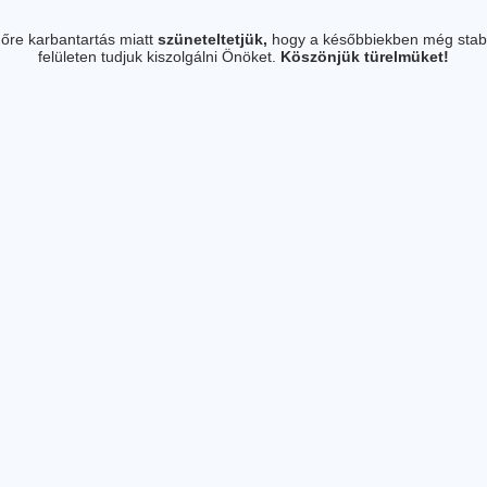
őre karbantartás miatt
szüneteltetjük,
hogy a későbbiekben még stab
felületen tudjuk kiszolgálni Önöket.
Köszönjük türelmüket!