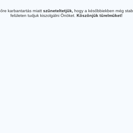
őre karbantartás miatt
szüneteltetjük,
hogy a későbbiekben még stab
felületen tudjuk kiszolgálni Önöket.
Köszönjük türelmüket!