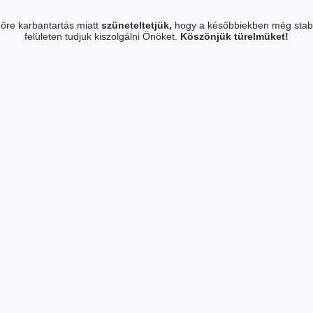
őre karbantartás miatt
szüneteltetjük,
hogy a későbbiekben még stab
felületen tudjuk kiszolgálni Önöket.
Köszönjük türelmüket!