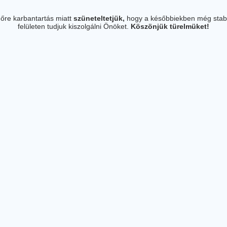
őre karbantartás miatt
szüneteltetjük,
hogy a későbbiekben még stab
felületen tudjuk kiszolgálni Önöket.
Köszönjük türelmüket!