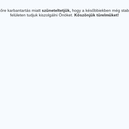
őre karbantartás miatt
szüneteltetjük,
hogy a későbbiekben még stab
felületen tudjuk kiszolgálni Önöket.
Köszönjük türelmüket!