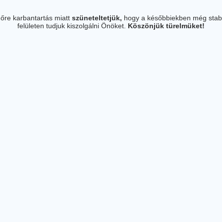
őre karbantartás miatt
szüneteltetjük,
hogy a későbbiekben még stab
felületen tudjuk kiszolgálni Önöket.
Köszönjük türelmüket!