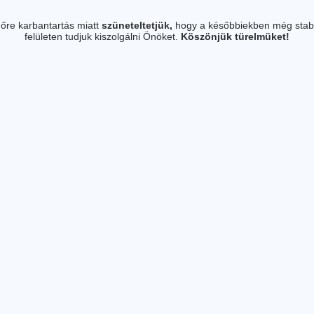
őre karbantartás miatt
szüneteltetjük,
hogy a későbbiekben még stab
felületen tudjuk kiszolgálni Önöket.
Köszönjük türelmüket!