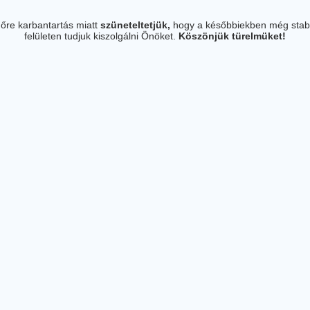
őre karbantartás miatt
szüneteltetjük,
hogy a későbbiekben még stab
felületen tudjuk kiszolgálni Önöket.
Köszönjük türelmüket!