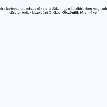
őre karbantartás miatt
szüneteltetjük,
hogy a későbbiekben még stab
felületen tudjuk kiszolgálni Önöket.
Köszönjük türelmüket!