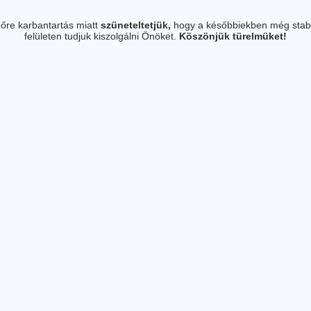
őre karbantartás miatt
szüneteltetjük,
hogy a későbbiekben még stab
felületen tudjuk kiszolgálni Önöket.
Köszönjük türelmüket!