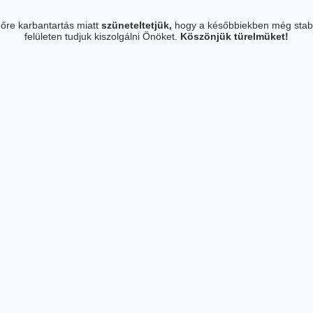
őre karbantartás miatt
szüneteltetjük,
hogy a későbbiekben még stab
felületen tudjuk kiszolgálni Önöket.
Köszönjük türelmüket!