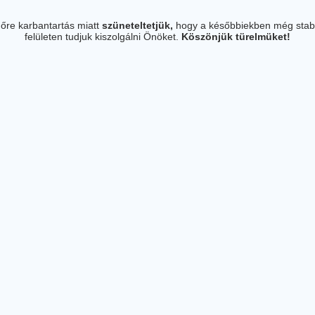
őre karbantartás miatt
szüneteltetjük,
hogy a későbbiekben még stab
felületen tudjuk kiszolgálni Önöket.
Köszönjük türelmüket!