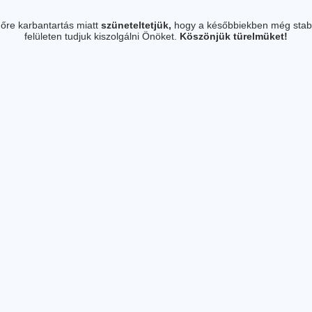
őre karbantartás miatt
szüneteltetjük,
hogy a későbbiekben még stab
felületen tudjuk kiszolgálni Önöket.
Köszönjük türelmüket!