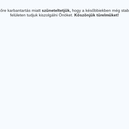
őre karbantartás miatt
szüneteltetjük,
hogy a későbbiekben még stab
felületen tudjuk kiszolgálni Önöket.
Köszönjük türelmüket!