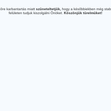
őre karbantartás miatt
szüneteltetjük,
hogy a későbbiekben még stab
felületen tudjuk kiszolgálni Önöket.
Köszönjük türelmüket!