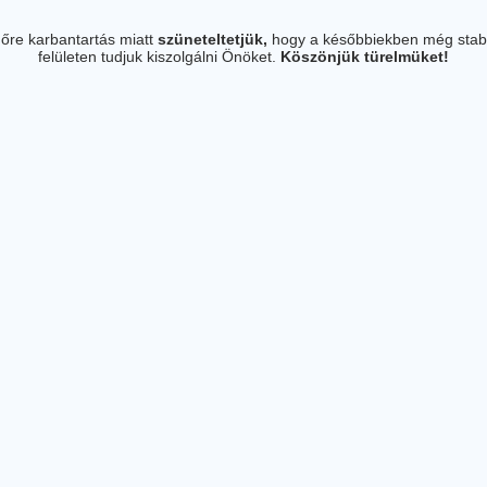
őre karbantartás miatt
szüneteltetjük,
hogy a későbbiekben még stab
felületen tudjuk kiszolgálni Önöket.
Köszönjük türelmüket!