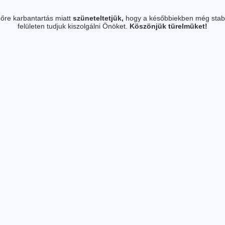
őre karbantartás miatt
szüneteltetjük,
hogy a későbbiekben még stab
felületen tudjuk kiszolgálni Önöket.
Köszönjük türelmüket!