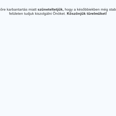
őre karbantartás miatt
szüneteltetjük,
hogy a későbbiekben még stab
felületen tudjuk kiszolgálni Önöket.
Köszönjük türelmüket!