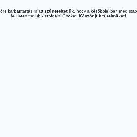
őre karbantartás miatt
szüneteltetjük,
hogy a későbbiekben még stab
felületen tudjuk kiszolgálni Önöket.
Köszönjük türelmüket!