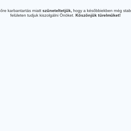
őre karbantartás miatt
szüneteltetjük,
hogy a későbbiekben még stab
felületen tudjuk kiszolgálni Önöket.
Köszönjük türelmüket!