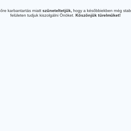
őre karbantartás miatt
szüneteltetjük,
hogy a későbbiekben még stab
felületen tudjuk kiszolgálni Önöket.
Köszönjük türelmüket!