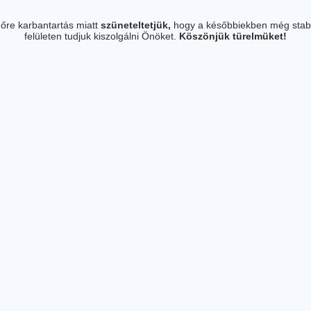
őre karbantartás miatt
szüneteltetjük,
hogy a későbbiekben még stab
felületen tudjuk kiszolgálni Önöket.
Köszönjük türelmüket!