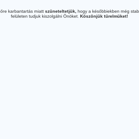
őre karbantartás miatt
szüneteltetjük,
hogy a későbbiekben még stab
felületen tudjuk kiszolgálni Önöket.
Köszönjük türelmüket!