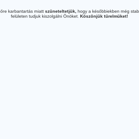
őre karbantartás miatt
szüneteltetjük,
hogy a későbbiekben még stab
felületen tudjuk kiszolgálni Önöket.
Köszönjük türelmüket!