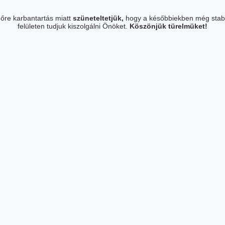
őre karbantartás miatt
szüneteltetjük,
hogy a későbbiekben még stab
felületen tudjuk kiszolgálni Önöket.
Köszönjük türelmüket!