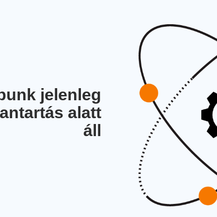
unk jelenleg
antartás alatt
áll