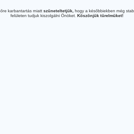
őre karbantartás miatt
szüneteltetjük,
hogy a későbbiekben még stab
felületen tudjuk kiszolgálni Önöket.
Köszönjük türelmüket!