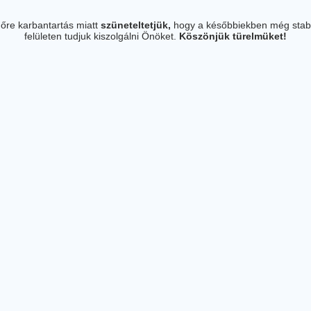
őre karbantartás miatt
szüneteltetjük,
hogy a későbbiekben még stab
felületen tudjuk kiszolgálni Önöket.
Köszönjük türelmüket!