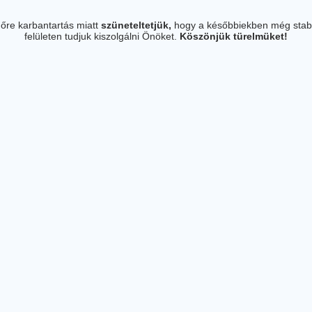
őre karbantartás miatt
szüneteltetjük,
hogy a későbbiekben még stab
felületen tudjuk kiszolgálni Önöket.
Köszönjük türelmüket!