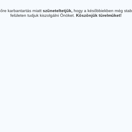
őre karbantartás miatt
szüneteltetjük,
hogy a későbbiekben még stab
felületen tudjuk kiszolgálni Önöket.
Köszönjük türelmüket!