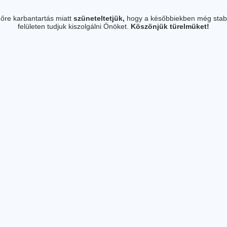
őre karbantartás miatt
szüneteltetjük,
hogy a későbbiekben még stab
felületen tudjuk kiszolgálni Önöket.
Köszönjük türelmüket!