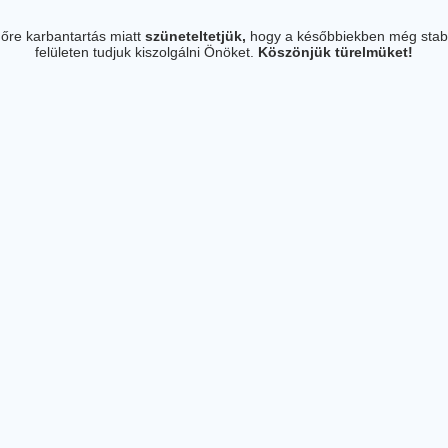
őre karbantartás miatt
szüneteltetjük,
hogy a későbbiekben még stab
felületen tudjuk kiszolgálni Önöket.
Köszönjük türelmüket!