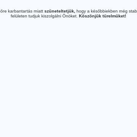
őre karbantartás miatt
szüneteltetjük,
hogy a későbbiekben még stab
felületen tudjuk kiszolgálni Önöket.
Köszönjük türelmüket!