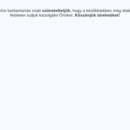
őre karbantartás miatt
szüneteltetjük,
hogy a későbbiekben még stab
felületen tudjuk kiszolgálni Önöket.
Köszönjük türelmüket!