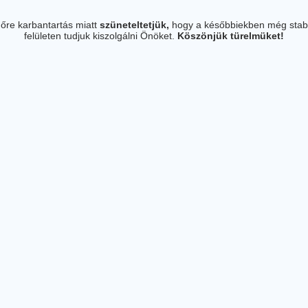
őre karbantartás miatt
szüneteltetjük,
hogy a későbbiekben még stab
felületen tudjuk kiszolgálni Önöket.
Köszönjük türelmüket!