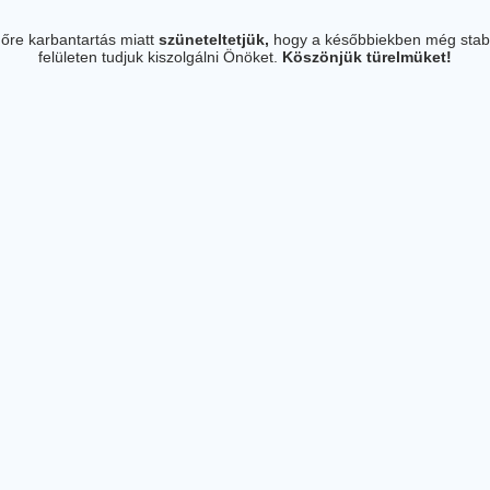
őre karbantartás miatt
szüneteltetjük,
hogy a későbbiekben még stab
felületen tudjuk kiszolgálni Önöket.
Köszönjük türelmüket!