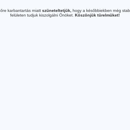
őre karbantartás miatt
szüneteltetjük,
hogy a későbbiekben még stab
felületen tudjuk kiszolgálni Önöket.
Köszönjük türelmüket!