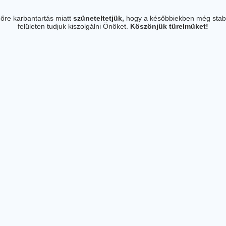
őre karbantartás miatt
szüneteltetjük,
hogy a későbbiekben még stab
felületen tudjuk kiszolgálni Önöket.
Köszönjük türelmüket!