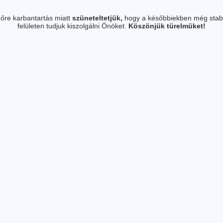
őre karbantartás miatt
szüneteltetjük,
hogy a későbbiekben még stab
felületen tudjuk kiszolgálni Önöket.
Köszönjük türelmüket!